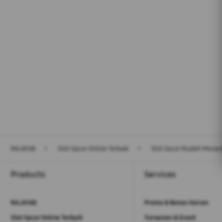
Layer Popup Close
RAJA168
>
Slot Gacor Online Terbaik
>
Slot Gacor Mudah Menan
Footer Navigation
Products
Services
RAJA168
Promo & Bonus Harian
Slot Gacor Online Terbaik
Turnamen & Event