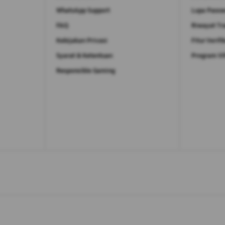
WhatsApp Support
Lupa Passw
FAQ
Riwayat Tr
Kebijakan Privasi
Fitur Verifi
Syarat & Ketentuan
Program VI
Responsible Gaming