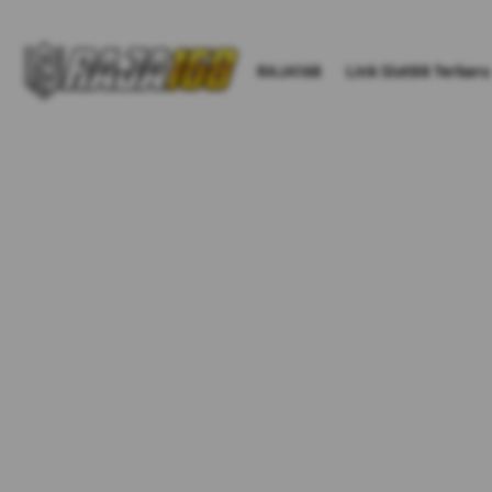
Skip
to
content
RAJA168
Link Slot88 Terbaru