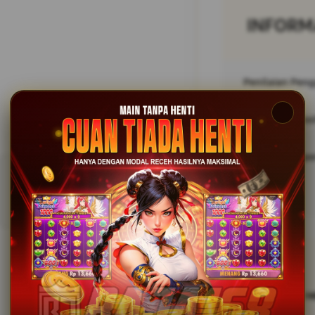
INFORMA
Penilaian Pen
Minimal Deposi
Layanan Suppo
+4 lebih
Platform
banyak
BONUS NEW M