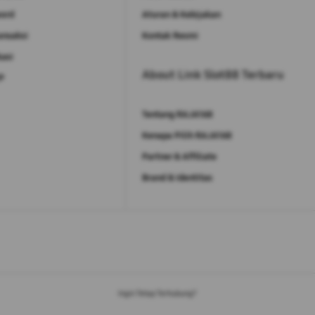
ord
Aturan & Kebijakan
ansaksi
Kontak Resmi
kasi
About Link Slot88 Terbaru
P
Tentang RAJA168
Kenapa Pilih RAJA168
Partner & Affiliate
Brand & Identitas
Ingin Tetap Terhubung?