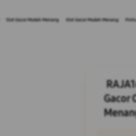
Slot Gacor Mudah Menang
Slot Gacor Mudah Menang
Pint
RAJA1
Gacor 
Menang